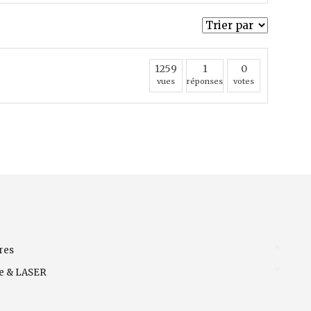
1259
1
0
vues
réponses
votes
res
ve & LASER