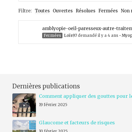
Filtre:
Toutes
Ouvertes
Résolues
Fermées
Non 
amblyopie-oeil-paresseux-autre-traite
Fermées
Loïs97
demandé il y a 4 ans
•
Myop
Dernières publications
Comment appliquer des gouttes pour le
19 février 2025
Glaucome et facteurs de risques
10 février 2025