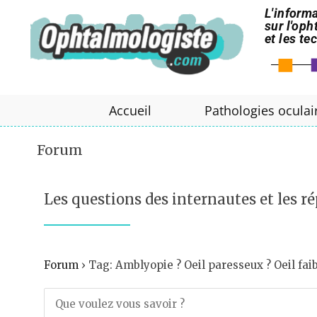
L'informa
sur l'op
et les t
Accueil
Pathologies oculai
Forum
Les questions des internautes et les ré
Forum
›
Tag: Amblyopie ? Oeil paresseux ? Oeil fai