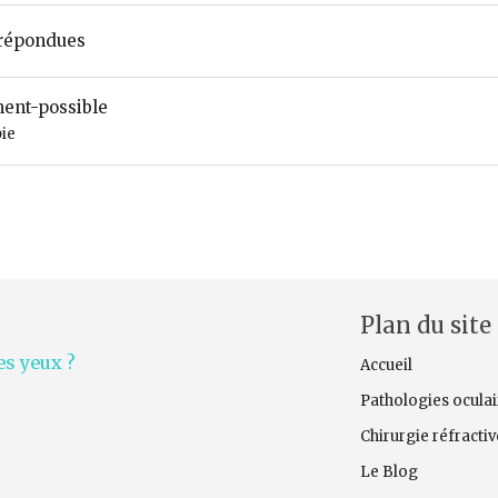
répondues
ment-possible
ie
Plan du site
s yeux ?
Accueil
Pathologies oculai
Chirurgie réfracti
Le Blog