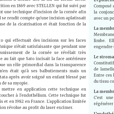
rition en 1869 avec STELLEN qui fut suivi par
Composé de
nt une technique d’incision de la cornée afin
la conjonc
il se rendit compte qu’une incision aplatissait
avec un po
use de la cicatrisation et était fonction de la
La membr
Membrane 
o qui effectuait des incisions sur les faces
limbe. E
chnique n’était satisfaisante que pendant une
engendre u
runissement de la cornée se révélait très
Le stroma
au fait que Sato incisait la face antérieure
Constituti
joue un rôle primordial dans la transparence
de lamelle
e n’en était qu’à ses balbutiements mais un
Entre ces 
ata après avoir soigné un enfant blessé par
du tissu co
n de sa myopie.
e mettre en application cette technique en
La membr
toucher à l’endothélium. Cette technique fut
C’est un
s et en 1982 en France. L’application limitée
régénérer
on révolue au profit du laser excimer.
L’endoth