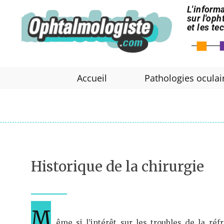
L'informa
sur l'op
et les t
Accueil
Pathologies oculai
Historique de la chirurgie
M
ême si l’intérêt sur les troubles de la ré