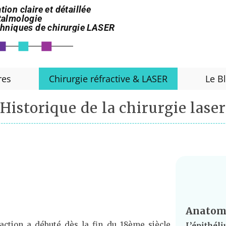
tion claire et détaillée
htalmologie
echniques de chirurgie LASER
res
Chirurgie réfractive & LASER
Le B
Historique de la chirurgie laser
Anatomi
fraction a débuté dès la fin du 18ème siècle
L’épithél