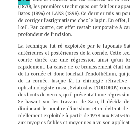
(1870), les premières techniques ont fait leur appa
Bates (1894) et LANS (1898). Ce dernier mis au poi
de corriger l’astigmatisme chez le lapin. En effet, 
l’œil. Par contre, cet effet restait temporaire à ca
profondeur de l’incision.
La technique fut ré-exploitée par le Japonais Sat
antérieures et postérieures de la cornée. Cette te
courte durée car une régression ainsi qu’un b
rapidement. La cause de ce brunissement était due 
de la cornée et donc touchait l’endothélium, qui 
de la cornée. Jusque là, la chirurgie réfractiv
ophtalmologiste russe, Sviatoslav FIODOROV, const
des bouts de verres, qu’il présentait une régressio
Se basant sur les travaux de Sato, il décida d
diminuant le nombre d’incisions et en évitant de 
réellement exploitée à partir de 1978 aux Etats-Uni
aux myopies faibles et moyennes a vu son applicati