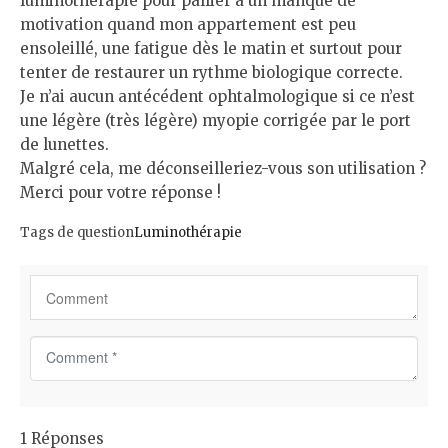
luminothérapie pour pallier à un manque de
motivation quand mon appartement est peu
ensoleillé, une fatigue dès le matin et surtout pour
tenter de restaurer un rythme biologique correcte.
Je n’ai aucun antécédent ophtalmologique si ce n’est
une légère (très légère) myopie corrigée par le port
de lunettes.
Malgré cela, me déconseilleriez-vous son utilisation ?
Merci pour votre réponse !
Tags de question
Luminothérapie
C
o
m
m
1 Réponses
e