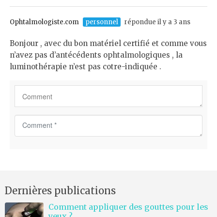
n
t
Ophtalmologiste.com
personnel
répondue il y a 3 ans
*
Bonjour , avec du bon matériel certifié et comme vous
n’avez pas d’antécédents ophtalmologiques , la
luminothérapie n’est pas cotre-indiquée .
C
o
m
m
e
n
Dernières publications
t
*
Comment appliquer des gouttes pour les
yeux ?