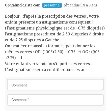
t
Ophtalmologiste.com
personnel
répondue il y a 3 ans
*
Bonjour , d’après la prescription des verres , votre
enfant présente un astigmatisme conséquent !
(l’astigmatisme physiologique est de +0.75 dioptries)
l’astigmatisme prescrit est de 2,50 dioptries à droite
et de 2,25 dioptries à Gauche.
On peut écrire aussi la formule, pour donner les
mêmes verres : OD: (100°+2.50) – 0.75 et OG : (90°
+2.25) – 1
Votre enfant verra mieux s’il porte ses verres .
L’astigmatisme sera à contrôler tous les ans .
C
o
m