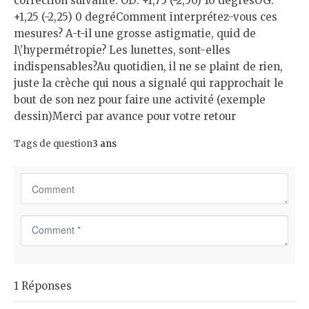
correction suivante: OD: +1,75 (-2,50) 10 degrésOG:
+1,25 (-2,25) 0 degréComment interprétez-vous ces
mesures? A-t-il une grosse astigmatie, quid de
l\’hypermétropie? Les lunettes, sont-elles
indispensables?Au quotidien, il ne se plaint de rien,
juste la crèche qui nous a signalé qui rapprochait le
bout de son nez pour faire une activité (exemple
dessin)Merci par avance pour votre retour
Tags de question
3 ans
C
o
m
m
1 Réponses
e
n