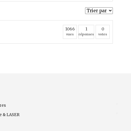
1066
1
0
vues
réponses
votes
res
ve & LASER