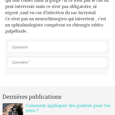
qui doit couler dans la gorge ! si ce n’est pas le cas on
peut intervenir mais ce n’est pas obligatoire, ni
urgent ,sauf en cas d’infection du sac lacrymal.
Ce n’est pas un neurochirurgien qui intervient , c’est
un ophtalmologiste compétent en chirurgie orbito-
palpébrale .
C
o
m
m
e
n
Dernières publications
t
*
Comment appliquer des gouttes pour les
yeux ?