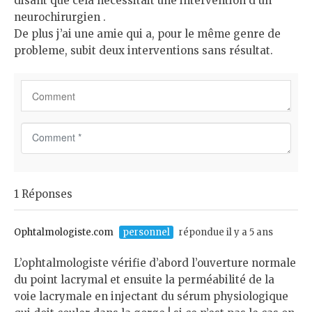
disant que cela nécessitait une intervention d’un
neurochirurgien .
De plus j’ai une amie qui a, pour le même genre de
probleme, subit deux interventions sans résultat.
C
o
m
m
1 Réponses
e
n
t
Ophtalmologiste.com
personnel
répondue il y a 5 ans
*
L’ophtalmologiste vérifie d’abord l’ouverture normale
du point lacrymal et ensuite la perméabilité de la
voie lacrymale en injectant du sérum physiologique