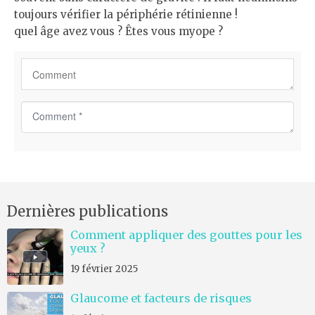
toujours vérifier la périphérie rétinienne !
quel âge avez vous ? Êtes vous myope ?
C
o
m
m
e
n
Dernières publications
t
*
Comment appliquer des gouttes pour les
yeux ?
19 février 2025
Glaucome et facteurs de risques