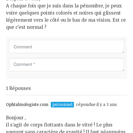
A chaque fois que je suis dans la pénombre, je peux
voire quelques points colorés et noires qui glissent
légèrement vers le côté ou le bas de ma vision. Est ce
que c’est normal ?
C
o
m
m
1 Réponses
e
n
t
Ophtalmologiste.com
personnel
répondue il y a 3 ans
*
Bonjour ,
il s’agit de corps flottants dans le vitré ! Le plus
souvent sans caractère de gravité ! Il faut néanmoins