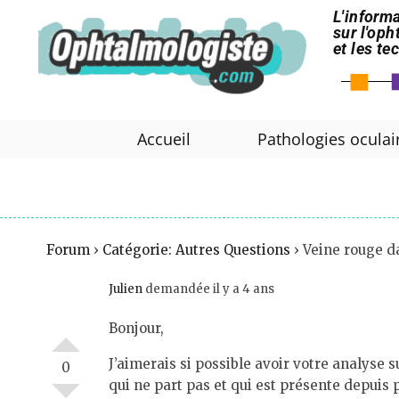
L'informa
sur l'op
et les t
Accueil
Pathologies oculai
Forum
›
Catégorie: Autres Questions
›
Veine rouge da
Julien
demandée il y a 4 ans
Bonjour,
J’aimerais si possible avoir votre analyse 
0
qui ne part pas et qui est présente depui