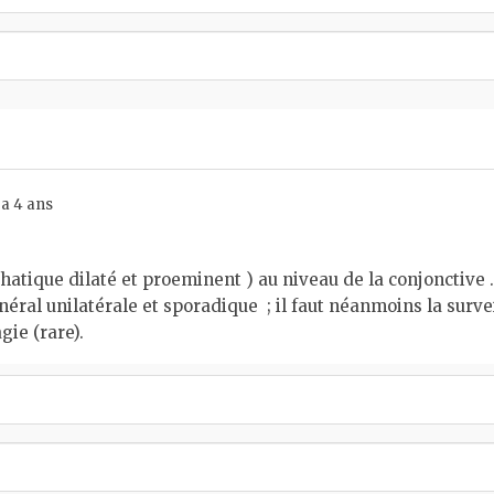
 a 4 ans
atique dilaté et proeminent ) au niveau de la conjonctive .
éral unilatérale et sporadique ; il faut néanmoins la survei
ie (rare).