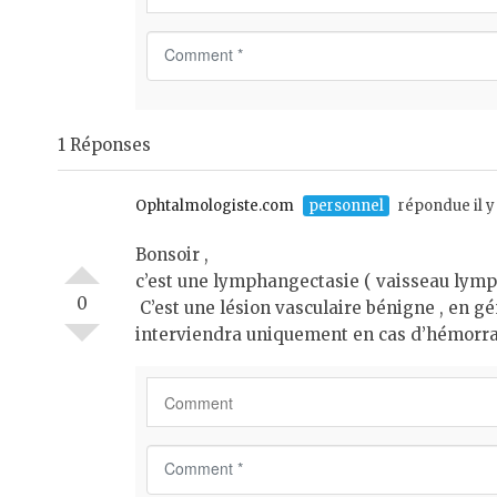
C
o
m
m
1 Réponses
e
n
t
Ophtalmologiste.com
personnel
répondue il y
*
Bonsoir ,
c’est une lymphangectasie ( vaisseau lymph
0
C’est une lésion vasculaire bénigne , en gén
interviendra uniquement en cas d’hémorrag
C
o