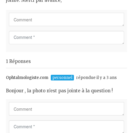
jointe. Merci par avance,
C
o
m
m
1 Réponses
e
n
t
Ophtalmologiste.com
personnel
répondue il y a 3 ans
*
Bonjour , la photo n’est pas jointe à la question !
C
o