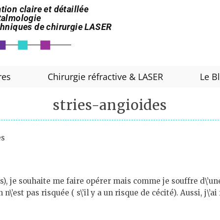
tion claire et détaillée
htalmologie
echniques de chirurgie LASER
res
Chirurgie réfractive & LASER
Le B
stries-angioides
es
ns), je souhaite me faire opérer mais comme je souffre d\’un
\’est pas risquée ( s\’il y a un risque de cécité). Aussi, j\’a