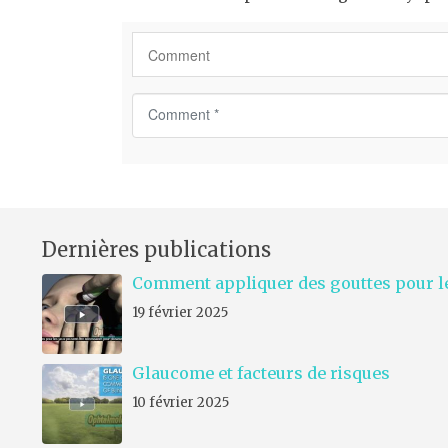
C
o
m
m
e
n
Dernières publications
t
*
Comment appliquer des gouttes pour le
19 février 2025
Glaucome et facteurs de risques
10 février 2025