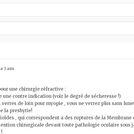
 a 3 ans
our une chirurgie réfractive :
e une contre indication (voir le degré de sécheresse !)
vos verres de loin pour myopie , vous ne verrez plus sans lu
e la presbytie!
gioïdes , qui correspondent a des ruptures de la Membrane d
stention chirurgicale devant toute pathologie oculaire sous j
 !