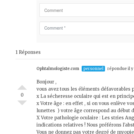
C
o
m
m
1 Réponses
e
n
t
Ophtalmologiste.com
personnel
répondue il y
*
Bonjour ,
vous avez tous les éléments défavorables p
0
x La sécheresse oculaire qui est en princip
x Votre âge : en effet , si on vous enlève 
lunettes ) votre âge correspond au début d
X Votre pathologie oculaire : Les stries An
indications relatives ! Nous préférons l’ab
Vous ne donnez pas votre degré de myopie