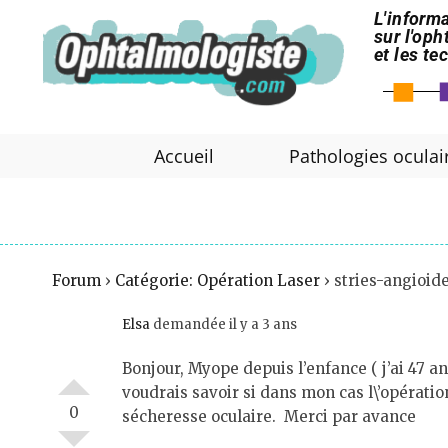
L'informa
sur l'op
et les t
Accueil
Pathologies oculai
Forum
›
Catégorie: Opération Laser
›
stries-angioid
Elsa
demandée il y a 3 ans
Bonjour, Myope depuis l’enfance ( j’ai 47 a
voudrais savoir si dans mon cas l\’opération n
0
sécheresse oculaire. Merci par avance