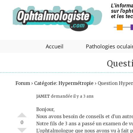
L'informa
sur l'op
et les t
Accueil
Pathologies oculai
Quest
Forum
›
Catégorie: Hypermétropie
›
Question Hyper
JAMET
demandée il y a 3 ans
Bonjour,
Nous avons besoin de conseils et d’un autre
0
Notre fils de 3 ans a passé un examen de vu
L’ophtalmologue que nous avons vu à fait pa