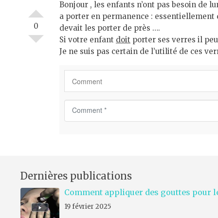
Bonjour , les enfants n’ont pas besoin de lu
a porter en permanence : essentiellement d
0
devait les porter de près ….
Si votre enfant
doit
porter ses verres il peut
Je ne suis pas certain de l’utilité de ces ver
C
o
m
m
e
n
Dernières publications
t
*
Comment appliquer des gouttes pour le
19 février 2025