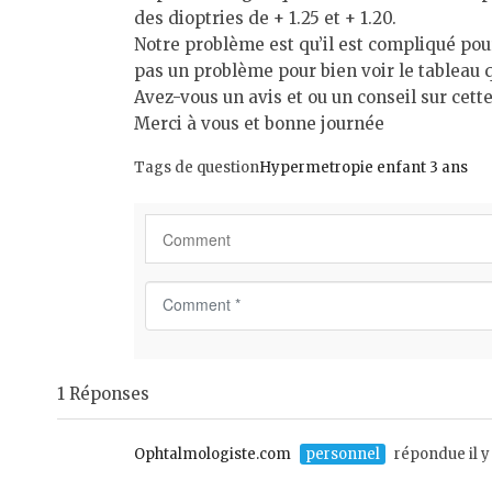
des dioptries de + 1.25 et + 1.20.
Notre problème est qu’il est compliqué pour
pas un problème pour bien voir le tableau q
Avez-vous un avis et ou un conseil sur cette
Merci à vous et bonne journée
Tags de question
Hypermetropie enfant 3 ans
C
o
m
m
1 Réponses
e
n
t
Ophtalmologiste.com
personnel
répondue il y
*