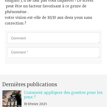
sanguin ), il ne faut pas vous inquiéter ! Le stress
peut être un facteur favorisant à ce genre de
phénomène .
votre vision est-elle de 10/10 aux deux yeux sans
correction ?
C
o
m
m
e
n
Dernières publications
t
*
Comment appliquer des gouttes pour les
yeux ?
19 février 2025