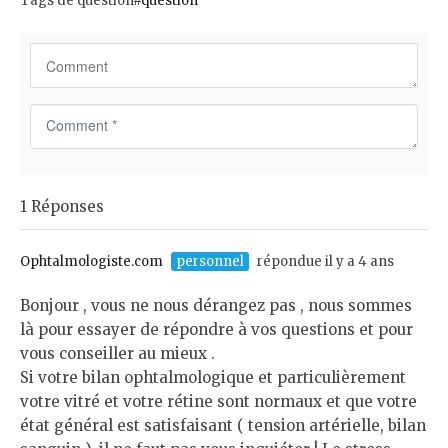
Tags de question
#question
C
o
m
m
1 Réponses
e
n
t
Ophtalmologiste.com
personnel
répondue il y a 4 ans
*
Bonjour , vous ne nous dérangez pas , nous sommes
là pour essayer de répondre à vos questions et pour
vous conseiller au mieux .
Si votre bilan ophtalmologique et particulièrement
votre vitré et votre rétine sont normaux et que votre
état général est satisfaisant ( tension artérielle, bilan