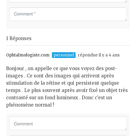
C
o
m
m
1 Réponses
e
n
t
Ophtalmologiste.com
personnel
répondue il y a 4 ans
*
Bonjour , on appelle ce que vous voyez des post-
images . Ce sont des images qui arrivent après
stimulation de la rétine et qui persistent quelque
temps . Le plus souvent après avoir fixé un objet très
contrasté sur un fond lumineux . Donc c’est un
phénomène normal !