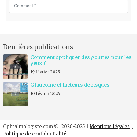
C
o
m
m
e
n
Dernières publications
t
*
Comment appliquer des gouttes pour les
yeux ?
19 février 2025
Glaucome et facteurs de risques
10 février 2025
Ophtalmologiste.com © 2020-2025 |
Mentions légales
|
Politique de confidentialité