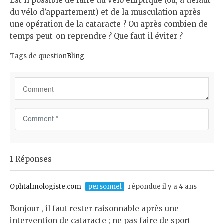
Est-il possible de faire du vélo elliptique (ou, à défaut
du vélo d’appartement) et de la musculation après
une opération de la cataracte ? Ou après combien de
temps peut-on reprendre ? Que faut-il éviter ?
Tags de question
Bling
C
o
m
m
1 Réponses
e
n
t
Ophtalmologiste.com
personnel
répondue il y a 4 ans
*
Bonjour , il faut rester raisonnable après une
intervention de cataracte ; ne pas faire de sport