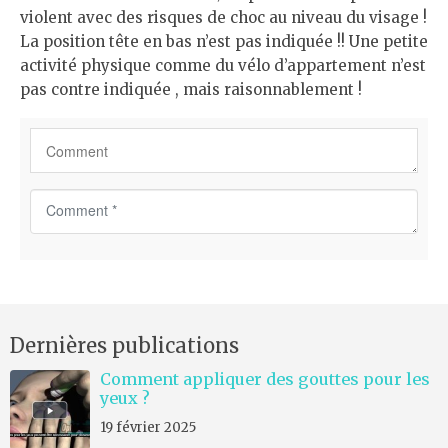
violent avec des risques de choc au niveau du visage !
La position tête en bas n’est pas indiquée !! Une petite
activité physique comme du vélo d’appartement n’est
pas contre indiquée , mais raisonnablement !
C
o
m
m
e
n
Dernières publications
t
*
Comment appliquer des gouttes pour les
yeux ?
19 février 2025