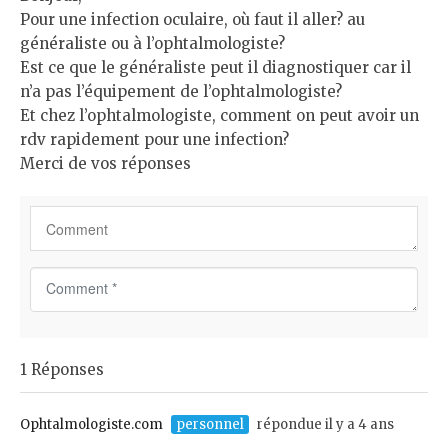
Pour une infection oculaire, où faut il aller? au
généraliste ou à l’ophtalmologiste?
Est ce que le généraliste peut il diagnostiquer car il
n’a pas l’équipement de l’ophtalmologiste?
Et chez l’ophtalmologiste, comment on peut avoir un
rdv rapidement pour une infection?
Merci de vos réponses
C
o
m
m
1 Réponses
e
n
t
Ophtalmologiste.com
personnel
répondue il y a 4 ans
*