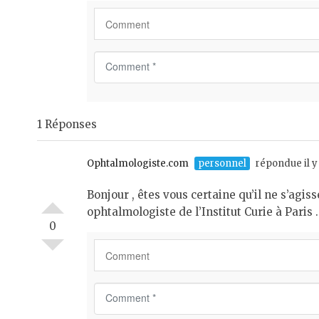
C
o
m
m
1 Réponses
e
n
t
Ophtalmologiste.com
personnel
répondue il y
*
Bonjour , êtes vous certaine qu’il ne s’agi
ophtalmologiste de l’Institut Curie à Paris .
0
C
o