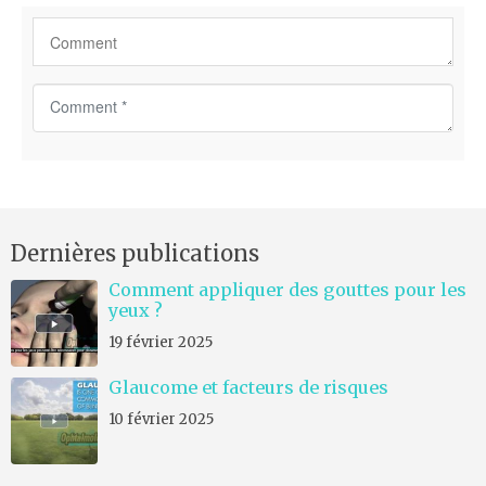
C
o
m
m
e
n
Dernières publications
t
*
Comment appliquer des gouttes pour les
yeux ?
19 février 2025
Glaucome et facteurs de risques
10 février 2025