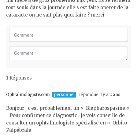
ma mere a de gros problemes aux yeux ils se ferment
tout seuls dans la journée elle s est faite operer de la
cataracte on ne sait plus quoi faire ? merci
C
o
m
m
1 Réponses
e
n
t
Ophtalmologiste.com
personnel
répondue il y a 2 ans
*
Bonjour , c’est probablement un « Blepharospasme «
. Pour confirmer ce diagnostic , je vois conseille de
consulter un ophtalmologiste spécialisé en « Orbito
Palpébrale .