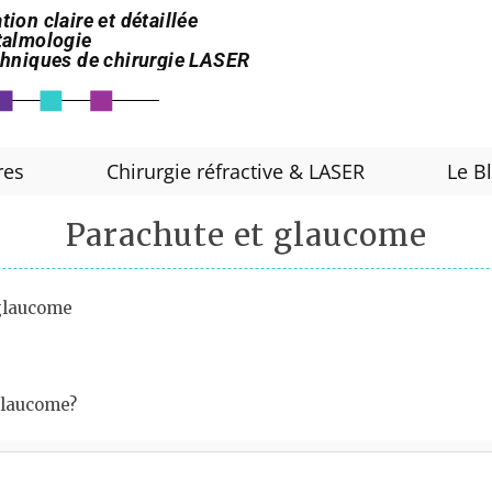
tion claire et détaillée
htalmologie
echniques de chirurgie LASER
res
Chirurgie réfractive & LASER
Le B
Parachute et glaucome
glaucome
 glaucome?