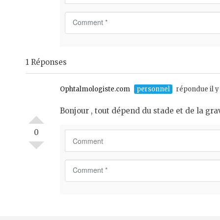
C
o
m
m
1 Réponses
e
n
t
Ophtalmologiste.com
personnel
répondue il y
*
Bonjour , tout dépend du stade et de la gr
0
C
o
m
m
e