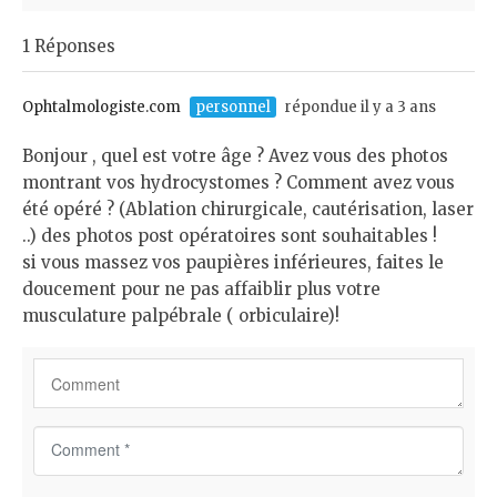
m
1 Réponses
e
n
t
Ophtalmologiste.com
personnel
répondue il y a 3 ans
*
Bonjour , quel est votre âge ? Avez vous des photos
montrant vos hydrocystomes ? Comment avez vous
été opéré ? (Ablation chirurgicale, cautérisation, laser
..) des photos post opératoires sont souhaitables !
si vous massez vos paupières inférieures, faites le
doucement pour ne pas affaiblir plus votre
musculature palpébrale ( orbiculaire)!
C
o
m