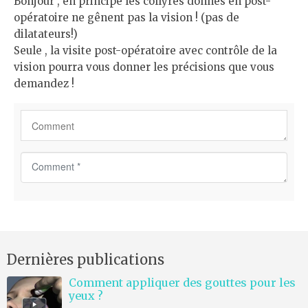
Bonjour , en principe les collyres donnés en post-
opératoire ne gênent pas la vision ! (pas de
dilatateurs!)
Seule , la visite post-opératoire avec contrôle de la
vision pourra vous donner les précisions que vous
demandez !
C
o
m
m
e
n
Dernières publications
t
*
Comment appliquer des gouttes pour les
yeux ?