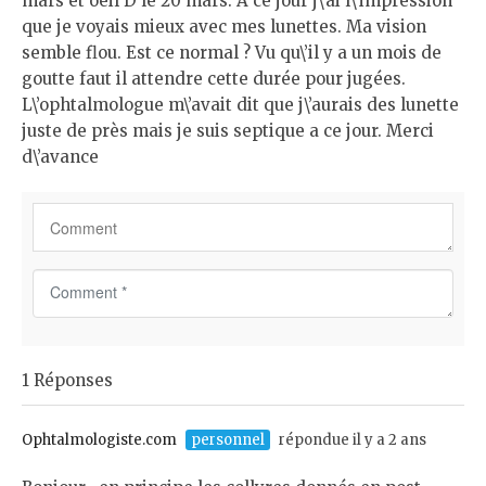
mars et oeil D le 20 mars. A ce jour j\’ai l\’impression
que je voyais mieux avec mes lunettes. Ma vision
semble flou. Est ce normal ? Vu qu\’il y a un mois de
goutte faut il attendre cette durée pour jugées.
L\’ophtalmologue m\’avait dit que j\’aurais des lunette
juste de près mais je suis septique a ce jour. Merci
d\’avance
C
o
m
m
1 Réponses
e
n
t
Ophtalmologiste.com
personnel
répondue il y a 2 ans
*