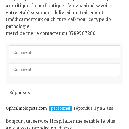
arteritique du nerf optique. j’aurais aimé savoir si
votre etablisesement délivrait un traitement
(médicamenteux ou chirurgical) pour ce type de
pathologie.
merci de me re contacter au 0789507200
C
o
m
m
1 Réponses
e
n
t
Ophtalmologiste.com
personnel
répondue il y a 2 ans
*
Bonjour , un service Hospitalier me semble le plus
apte à vous prendre en charge .