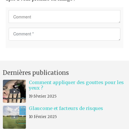
C
o
m
m
e
n
Dernières publications
t
*
Comment appliquer des gouttes pour les
yeux ?
19 février 2025
Glaucome et facteurs de risques
10 février 2025