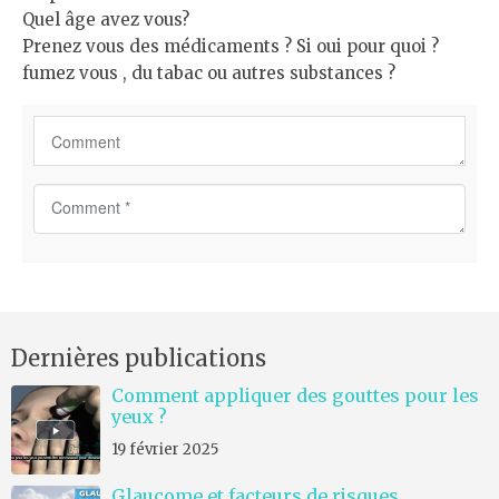
Quel âge avez vous?
Prenez vous des médicaments ? Si oui pour quoi ?
fumez vous , du tabac ou autres substances ?
C
o
m
m
e
n
Dernières publications
t
*
Comment appliquer des gouttes pour les
yeux ?
19 février 2025
Glaucome et facteurs de risques