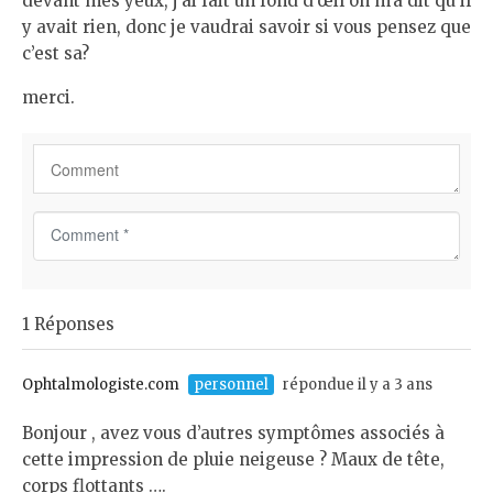
devant mes yeux, j’ai fait un fond d’œil on m’a dit qu il
y avait rien, donc je vaudrai savoir si vous pensez que
c’est sa?
merci.
C
o
m
m
1 Réponses
e
n
t
Ophtalmologiste.com
personnel
répondue il y a 3 ans
*
Bonjour , avez vous d’autres symptômes associés à
cette impression de pluie neigeuse ? Maux de tête,
corps flottants ….