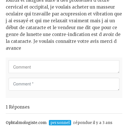
lourds et fatigués suite à des problèmes d ordre
cervical et occipital, je voulais acheter un masseur
oculaire qui travaille par acupression et vibration que
j ai essayé et qui me relaxait vraiment mais j ai un
début de cataracte et le vendeur me dit que pour ce
genre de lunette une contre-indication est d avoir de
la cataracte. Je voulais connaitre votre avis merci d
avance
C
o
m
m
1 Réponses
e
n
t
Ophtalmologiste.com
personnel
répondue il y a 3 ans