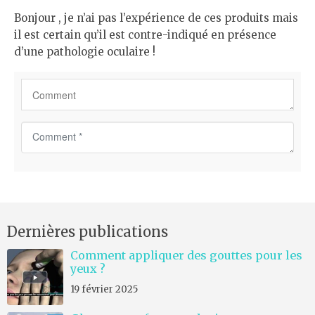
*
Bonjour , je n’ai pas l’expérience de ces produits mais
il est certain qu’il est contre-indiqué en présence
d’une pathologie oculaire !
C
o
m
m
e
n
Dernières publications
t
*
Comment appliquer des gouttes pour les
yeux ?
19 février 2025