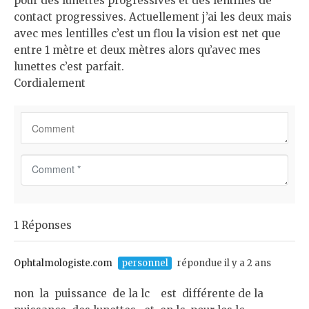
pour des lunettes progressives et des lentilles de
contact progressives. Actuellement j’ai les deux mais
avec mes lentilles c’est un flou la vision est net que
entre 1 mètre et deux mètres alors qu’avec mes
lunettes c’est parfait.
Cordialement
C
o
m
m
1 Réponses
e
n
t
Ophtalmologiste.com
personnel
répondue il y a 2 ans
*
non la puissance de la lc est différente de la