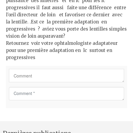
puissance des lunettes et en lc pour les lc
progressives il faut aussi faite une différence entre
l’œil directeur de loin et favoriser ce dernier avec
la lentille. .Est ce la première adaptation en
progressives ? aviez vous porte des lentilles simples
vision de loin auparavant?
Retournez voir votre ophtalmologiste adaptateur
pour une première adaptation en lc surtout en
progressives
C
o
m
m
e
n
t