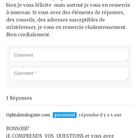
bien je vous félicite mais surtout je vous en remercie
à nouveau. Si vous avez des éléments de réponses,
des conseils, des adresses susceptibles de
m’intéresser, je vous en remercie chaleureusement.
Bien cordialement.
C
o
m
m
1 Réponses
e
n
t
Ophtalmologiste.com
personnel
répondue il y a 4 ans
*
BONSOIR?
jE COMPRENDS VOS QUESTIONS et vous avez