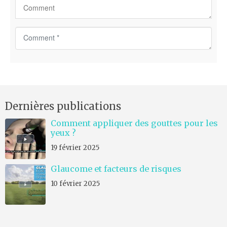
C
o
m
m
e
n
Dernières publications
t
*
Comment appliquer des gouttes pour les
yeux ?
19 février 2025
Glaucome et facteurs de risques
10 février 2025