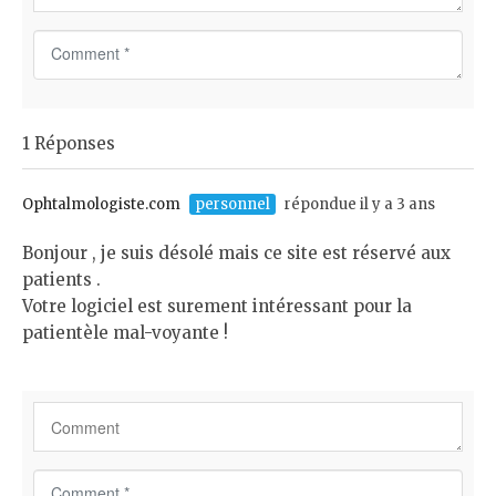
C
o
m
m
1 Réponses
e
n
t
Ophtalmologiste.com
personnel
répondue il y a 3 ans
*
Bonjour , je suis désolé mais ce site est réservé aux
patients .
Votre logiciel est surement intéressant pour la
patientèle mal-voyante !
C