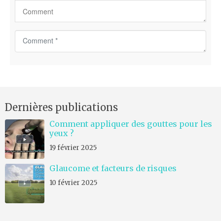
C
o
m
m
e
n
Dernières publications
t
*
Comment appliquer des gouttes pour les
yeux ?
19 février 2025
Glaucome et facteurs de risques
10 février 2025