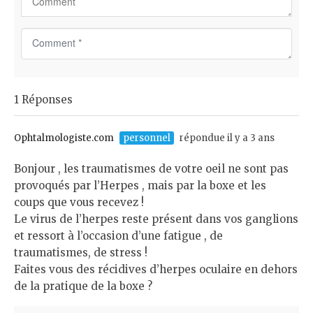
C
o
m
m
1 Réponses
e
n
t
Ophtalmologiste.com
personnel
répondue il y a 3 ans
*
Bonjour , les traumatismes de votre oeil ne sont pas
provoqués par l’Herpes , mais par la boxe et les
coups que vous recevez !
Le virus de l’herpes reste présent dans vos ganglions
et ressort à l’occasion d’une fatigue , de
traumatismes, de stress !
Faites vous des récidives d’herpes oculaire en dehors
de la pratique de la boxe ?