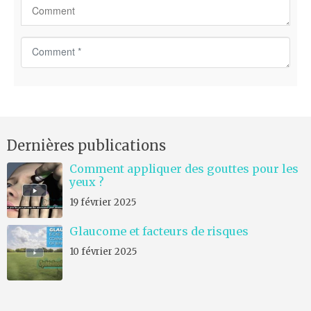
C
o
m
m
e
n
Dernières publications
t
*
Comment appliquer des gouttes pour les
yeux ?
19 février 2025
Glaucome et facteurs de risques
10 février 2025