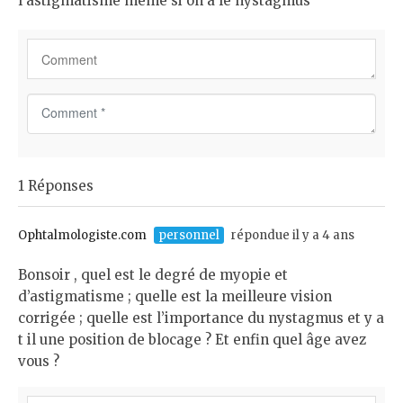
l astigmatisme même si on a le nystagmus
C
o
m
m
1 Réponses
e
n
t
Ophtalmologiste.com
personnel
répondue il y a 4 ans
*
Bonsoir , quel est le degré de myopie et
d’astigmatisme ; quelle est la meilleure vision
corrigée ; quelle est l’importance du nystagmus et y a
t il une position de blocage ? Et enfin quel âge avez
vous ?