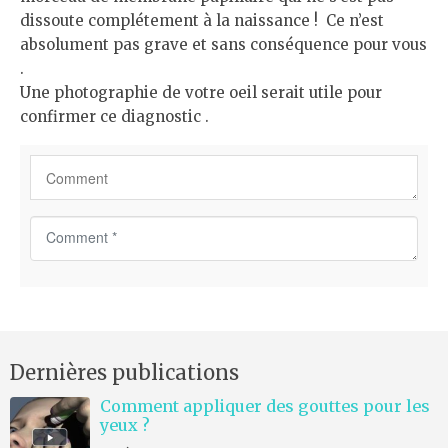
dissoute complétement à la naissance ! Ce n’est
absolument pas grave et sans conséquence pour vous
.
Une photographie de votre oeil serait utile pour
confirmer ce diagnostic .
C
o
m
m
e
n
Dernières publications
t
*
Comment appliquer des gouttes pour les
yeux ?