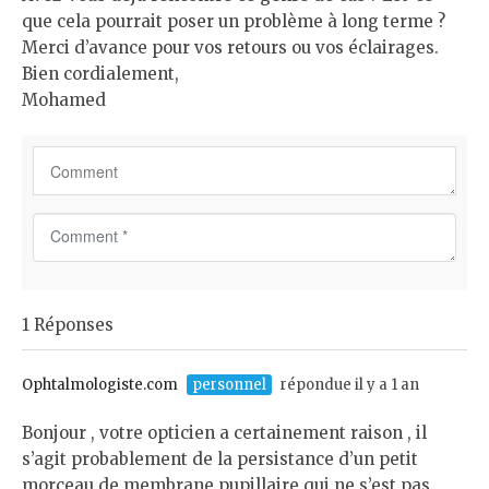
que cela pourrait poser un problème à long terme ?
Merci d’avance pour vos retours ou vos éclairages.
Bien cordialement,
Mohamed
C
o
m
m
1 Réponses
e
n
t
Ophtalmologiste.com
personnel
répondue il y a 1 an
*
Bonjour , votre opticien a certainement raison , il
s’agit probablement de la persistance d’un petit
morceau de membrane pupillaire qui ne s’est pas