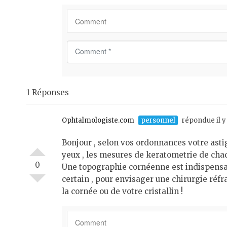
C
o
m
m
1 Réponses
e
n
t
Ophtalmologiste.com
personnel
répondue il y
*
Bonjour , selon vos ordonnances votre asti
yeux , les mesures de keratometrie de chaq
0
Une topographie cornéenne est indispensabl
certain , pour envisager une chirurgie réfr
la cornée ou de votre cristallin !