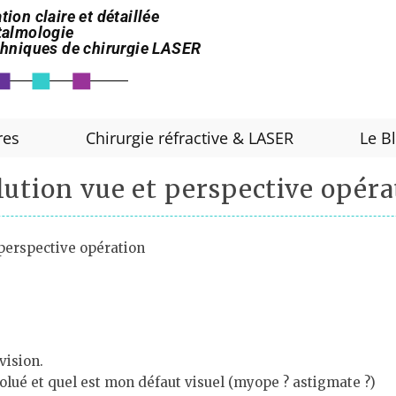
tion claire et détaillée
htalmologie
echniques de chirurgie LASER
res
Chirurgie réfractive & LASER
Le B
lution vue et perspective opéra
 perspective opération
vision.
ué et quel est mon défaut visuel (myope ? astigmate ?)