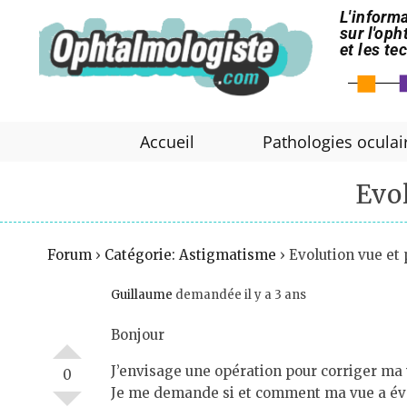
L'informa
sur l'op
et les t
Accueil
Pathologies oculai
Evo
Forum
›
Catégorie: Astigmatisme
›
Evolution vue et
Guillaume
demandée il y a 3 ans
Bonjour
J’envisage une opération pour corriger ma 
0
Je me demande si et comment ma vue a évol