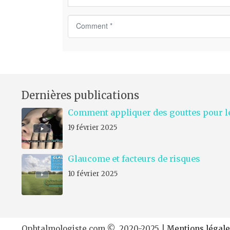
C
o
m
m
e
n
Dernières publications
t
*
Comment appliquer des gouttes pour le
19 février 2025
Glaucome et facteurs de risques
10 février 2025
Ophtalmologiste.com © 2020-2025 |
Mentions légale