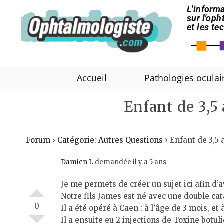
L'informa
sur l'op
et les t
Accueil
Pathologies oculai
Enfant de 3,5
Forum
›
Catégorie: Autres Questions
›
Enfant de 3,5 
Damien L
demandée il y a 5 ans
Je me permets de créer un sujet ici afin d’a
Notre fils James est né avec une double cata
0
Il a été opéré à Caen : à l’âge de 3 mois, e
Il a ensuite eu 2 injections de Toxine botul