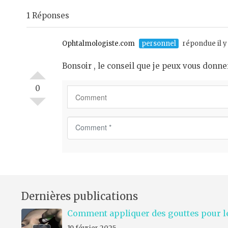
m
1 Réponses
e
n
t
Ophtalmologiste.com
personnel
répondue il y 
*
Bonsoir , le conseil que je peux vous donne
0
C
o
m
m
e
n
Dernières publications
t
*
Comment appliquer des gouttes pour le