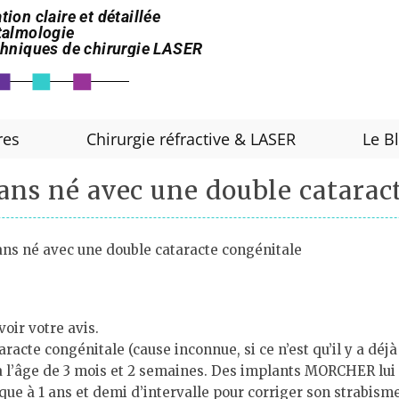
tion claire et détaillée
htalmologie
echniques de chirurgie LASER
res
Chirurgie réfractive & LASER
Le B
 ans né avec une double catarac
ans né avec une double cataracte congénitale
voir votre avis.
racte congénitale (cause inconnue, si ce n’est qu’il y a déj
t à l’âge de 3 mois et 2 semaines. Des implants MORCHER lui o
ique à 1 ans et demi d’intervalle pour corriger son strabism