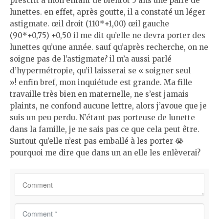
prescrit à mon enfant de bientôt 5 ans une paire de
lunettes. en effet, après goutte, il a constaté un léger
astigmate. œil droit (110*+1,00) œil gauche
(90*+0,75) +0,50 il me dit qu’elle ne devra porter des
lunettes qu’une année. sauf qu’après recherche, on ne
soigne pas de l’astigmate? il m’a aussi parlé
d’hypermétropie, qu’il laisserai se « soigner seul
»! enfin bref, mon inquiétude est grande. Ma fille
travaille très bien en maternelle, ne s’est jamais
plaints, ne confond aucune lettre, alors j’avoue que je
suis un peu perdu. N’étant pas porteuse de lunette
dans la famille, je ne sais pas ce que cela peut être.
Surtout qu’elle n’est pas emballé à les porter 😭
pourquoi me dire que dans un an elle les enlèverai?
C