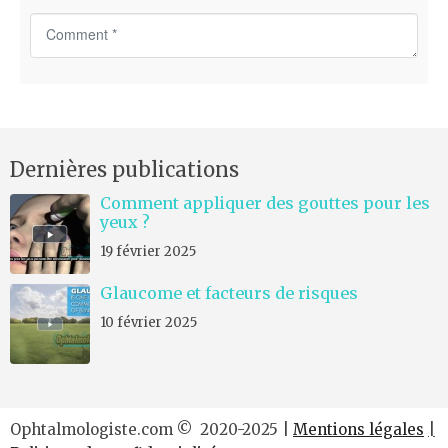
C
o
m
m
e
n
Dernières publications
t
*
Comment appliquer des gouttes pour les
yeux ?
19 février 2025
Glaucome et facteurs de risques
10 février 2025
Ophtalmologiste.com © 2020-2025 |
Mentions légales
|