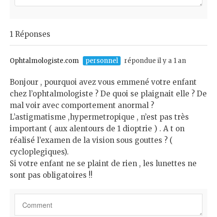
o
m
m
1 Réponses
e
n
t
Ophtalmologiste.com
personnel
répondue il y a 1 an
*
Bonjour , pourquoi avez vous emmené votre enfant
chez l’ophtalmologiste ? De quoi se plaignait elle ? De
mal voir avec comportement anormal ?
L’astigmatisme ,hypermetropique , n’est pas très
important ( aux alentours de 1 dioptrie ) . A t on
réalisé l’examen de la vision sous gouttes ? (
cycloplegiques).
Si votre enfant ne se plaint de rien , les lunettes ne
sont pas obligatoires !!