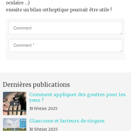
oculaire …)
ensuite un bilan orthoptique pourrait être utile !
C
o
m
m
e
n
Dernières publications
t
*
Comment appliquer des gouttes pour les
yeux ?
19 février 2025
Glaucome et facteurs de risques
10 février 2025