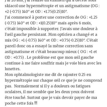
J’ai 26 ans, j’ai réalisé un examen qui a décelé sous
skiacol une hypermétropie et un astigmatisme (OG :
+2 (-0.75) 140° et OD : +1.75(0.25)10°.
J’ai commencé à porter une correction de OG : +1.25
(-0.75) 140° et OD : +1(0.25)10° mais après 6 mois,
c’était impossible à supporter. J’avais une douleur à
l’œil gauche persistant. Mon opticien a changé et a
mis OG : +1 (-0.75) 140° et OD : +0.75(-0.25)10°. C’était
pareil donc on a essayé la même correction sans
astigmatisme et c’était beaucoup mieux ( OG : +1 et
OD : +0.75) . Le problème est que mon œil gauche
continue à me faire souffrir mais je voie bien avec les
lunettes.
Mon ophtalmologiste me dit de rajouter 0.25 en
hypermétropie sur chaque œil ce que je ne comprend
pas. Normalement si il y a douleurs ou fatigues
oculaires, il me semble que les deux yeux doivent
être touché. Surtout que je vais devoir payer de ma
poche cette fois !!!