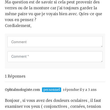
Ma question est de savoir si cela peut provenir des
verres ou de la monture car j’ai toujours garder la
même paire vu que je voyais bien avec. Qu’es-ce que
vous en pensez ?
Cordialement,
C
o
m
m
1 Réponses
e
n
t
Ophtalmologiste.com
personnel
répondue il y a 3 ans
*
Bonjour , si vous avez des douleurs oculaires , il faut
examiner vos yeux ( conjonctives , cornées, tension