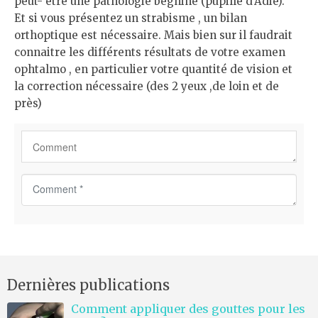
peut- être une pathologie bégnine (pupille d’Adie).
Et si vous présentez un strabisme , un bilan
orthoptique est nécessaire. Mais bien sur il faudrait
connaitre les différents résultats de votre examen
ophtalmo , en particulier votre quantité de vision et
la correction nécessaire (des 2 yeux ,de loin et de
près)
C
o
m
m
e
n
Dernières publications
t
*
Comment appliquer des gouttes pour les