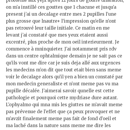
probleme aux yejx apres 12 jours de goutte dilatation,
on m’a instillé ces gouttes que 1 chacune et jusqu’a
present j’ai un decalage entre mes 2 pupilles l’une
plus grosse que lnautre+ l’impression qu’elle n’ont
pas retrouvé leur taille initiale. Ce matin en me
levant j’ai constaté que mes yeux etaient aussi
excentré, plus proche de mon oeil interieurment. Je
commence à mninquieter. J’ai notamment pris rdv
dans un centre ophtalmique demain je ne sait pas ce
qu’ils vont me dire car je suis deja allé aux urgences
les medecins m’on dit que tout etait bien sans meme
voir le decalage alors qu’il yen a bien un constaté par
mon medecin generaliste et n’ont meme pas vu ma
pupille décalée. J’aimerai savoir qunelle est cette
pathologie et pourquoi cette mydriase dure autant.
L’ophyalmo qui mna mis les giuttes ne m’avait meme
pas prévenue de l’effet que ça peux provoquer et ne
m’avzit finalement meme pas fait de fond d’oeil et
ma laché dans la nature sans meme me dire les