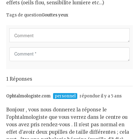
effets (oeils flou, sensibilite lumiere etc…)
Tags de question
Gouttes yeux
C
o
m
m
1 Réponses
e
n
t
Ophtalmologiste.com
personnel
répondue il y a 5 ans
*
Bonjour , vous nous donnerez la réponse le
l’ophtalmologiste que vous verrez dans le centre ou
vous avez pris rendez-vous . Il n’est pas normal en
effet d’avoir deux pupilles de taille différentes ; cela