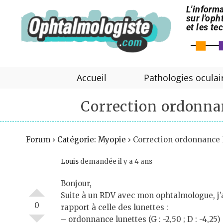
L'informa
sur l'op
et les t
Accueil
Pathologies oculai
Correction ordonnan
Forum
›
Catégorie: Myopie
›
Correction ordonnance l
Louis
demandée il y a 4 ans
Bonjour,
Suite à un RDV avec mon ophtalmologue, j’a
0
rapport à celle des lunettes :
– ordonnance lunettes (G : -2,50 ; D : -4,25)