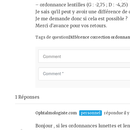
– ordonnance lentilles (G : -2,75 ; D : -4,25)
Je sais qu’il peut y avoir une différence d
Je me demande donc si cela est possible ?
Merci d’avance pour vos retours.
Tags de question
Différence correction ordonna
C
o
m
m
1 Réponses
e
n
t
Ophtalmologiste.com
personnel
répondue il y
*
Bonjour , si les ordonnances lunettes et len