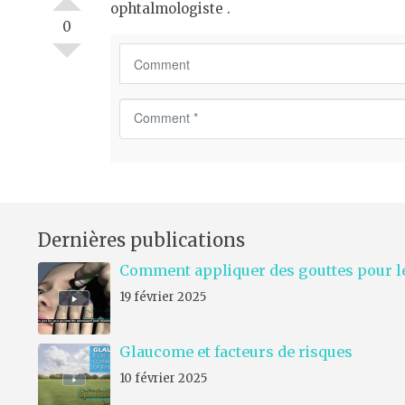
ophtalmologiste .
0
C
o
m
m
e
n
Dernières publications
t
*
Comment appliquer des gouttes pour le
19 février 2025
Glaucome et facteurs de risques
10 février 2025