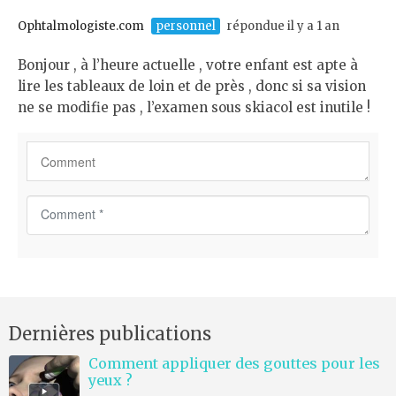
n
t
Ophtalmologiste.com
personnel
répondue il y a 1 an
*
Bonjour , à l’heure actuelle , votre enfant est apte à
lire les tableaux de loin et de près , donc si sa vision
ne se modifie pas , l’examen sous skiacol est inutile !
C
o
m
m
e
n
Dernières publications
t
*
Comment appliquer des gouttes pour les
yeux ?