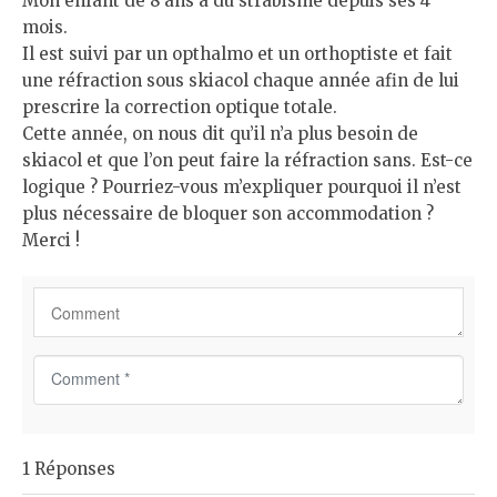
Mon enfant de 8 ans a du strabisme depuis ses 4
mois.
Il est suivi par un opthalmo et un orthoptiste et fait
une réfraction sous skiacol chaque année afin de lui
prescrire la correction optique totale.
Cette année, on nous dit qu’il n’a plus besoin de
skiacol et que l’on peut faire la réfraction sans. Est-ce
logique ? Pourriez-vous m’expliquer pourquoi il n’est
plus nécessaire de bloquer son accommodation ?
Merci !
C
o
m
m
1 Réponses
e