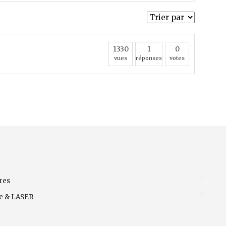
1330
1
0
vues
réponses
votes
res
ve & LASER