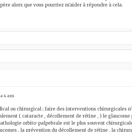
spère alors que vous pourriez m’aider à répondre à cela.
 a 4 ans
al ou chirurgical ; faire des interventions chirurgicales n’e
alement ( cataracte , décollement de rétine , ) le glaucome
athologie orbito-palpebrale est le plus souvent chirurgicale
aucomes , la prévention du décollement de rétine , la chirurg