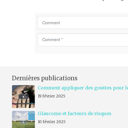
C
o
m
m
e
n
Dernières publications
t
*
Comment appliquer des gouttes pour le
19 février 2025
Glaucome et facteurs de risques
10 février 2025