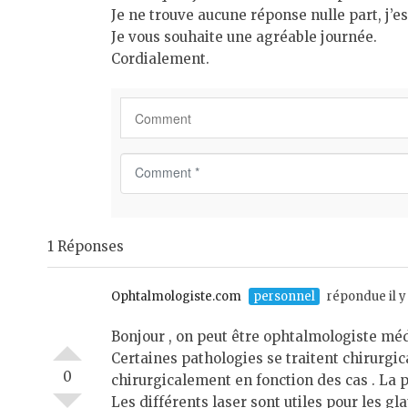
Je ne trouve aucune réponse nulle part, j’e
Je vous souhaite une agréable journée.
Cordialement.
C
o
m
m
1 Réponses
e
n
t
Ophtalmologiste.com
personnel
répondue il y
*
Bonjour , on peut être ophtalmologiste médic
Certaines pathologies se traitent chirurgic
0
chirurgicalement en fonction des cas . La p
Les différents laser sont utiles pour les gl