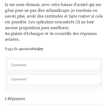
Je me sens démuni, avec cette baisse d’acuité qui me
gêne pour ne pas dire m’handicape, je voudrais en
savoir plus, avoir des certitudes et faire traiter si cela
est possible. Les ophtalmo rencontrés (3) ne font
aucune proposition pour améliorer.
Au plaisir d’échanger et de recueillir des réponses
avisées.
Tags de question
Vitality
C
o
m
m
1 Réponses
e
n