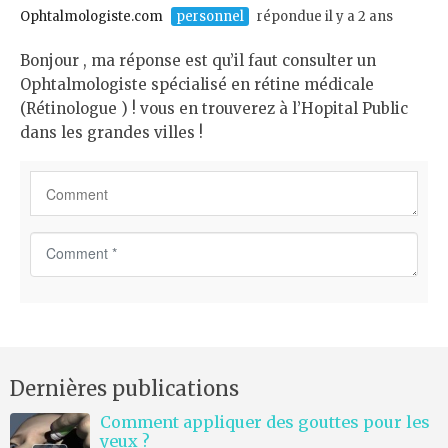
t
Ophtalmologiste.com
personnel
répondue il y a 2 ans
*
Bonjour , ma réponse est qu’il faut consulter un
Ophtalmologiste spécialisé en rétine médicale
(Rétinologue ) ! vous en trouverez à l’Hopital Public
dans les grandes villes !
C
o
m
m
e
n
Dernières publications
t
*
Comment appliquer des gouttes pour les
yeux ?