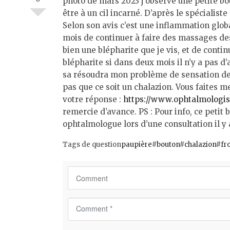
photo de mars 2023 j’observe une petite bou
être à un cil incarné. D’après le spécialis
Selon son avis c’est une inflammation globa
mois de continuer à faire des massages des
bien une blépharite que je vis, et de contin
blépharite si dans deux mois il n’y a pas d’
sa résoudra mon problème de sensation de 
pas que ce soit un chalazion. Vous faites m
votre réponse :
https://www.ophtalmologist
remercie d’avance. PS : Pour info, ce petit
ophtalmologue lors d’une consultation il y 
Tags de question
paupière#bouton#chalazion#fr
C
o
m