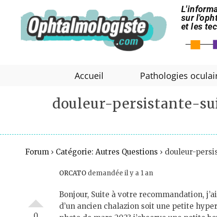
L'informa
sur l'op
et les t
Accueil
Pathologies oculai
douleur-persistante-su
Forum
›
Catégorie: Autres Questions
›
douleur-persi
ORCATO
demandée il y a 1 an
Bonjour, Suite à votre recommandation, j’ai
d’un ancien chalazion soit une petite hyper
0