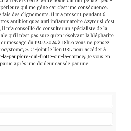
l à travers cette petite boule qui fait penser peut-
 supérieure qui me gêne car c’est une conséquence.
 fais des clignements. Il m’a prescrit pendant 6
es antibiotiques anti inflammatoire Azyter si c’est
 il m’a conseillé de consulter un spécialiste de la
ale qu’il n’est pas sure qu’en résolvant la blépharite
ier message du 19.07.2024 à 18h55 vous ne pensez
ocystome\ ». Ci-joint le lien URL pour accéder à
la-paupiere-qui-frotte-sur-la-cornee/
. Je vous en
apparue après une douleur causée par une