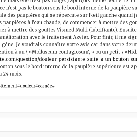
le mais elle n’est pas rouge. J’aperçois même peut être un ci
te ce n’est pas le bouton sous le bord interne de la paupière
le des paupières qui se répercute sur l’œil gauche quand je
 paupières à l’eau chaude, de commencer à mettre des goutt
uer à mettre des gouttes Vismed Multi (lubrifiante). Ensuite,
amélioration avec le traitement Azyter. Pour finir, il me sign
gêne. Je voudrais connaître votre avis car dans votre dern
ention à un \ »Molluscum contagiosum\ » ou un petit \ »Hidr
e.com/question/douleur-persistante-suite-a-un-bouton-sur-
 bouton sous le bord interne de la paupière supérieure est 
a 24 mois.
ottement#douleur#cornée#