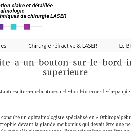
tion claire et détaillée
htalmologie
echniques de chirurgie LASER
res
Chirurgie réfractive & LASER
Le B
ite-a-un-bouton-sur-le-bord-
superieure
stante-suite-a-un-bouton-sur-le-bord-interne-de-la-paupie
 consulté un ophtalmologiste spécialisé en « Orbitopalpébra
trophie devant la glande meibomius qui devait être une petit