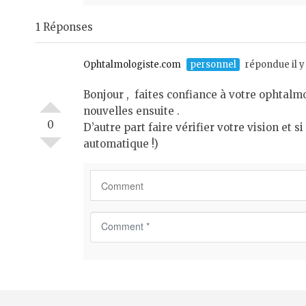
m
1 Réponses
e
n
t
Ophtalmologiste.com
personnel
répondue il y 
*
Bonjour , faites confiance à votre ophtalm
nouvelles ensuite .
0
D’autre part faire vérifier votre vision et 
automatique !)
C
o
m
m
e
n