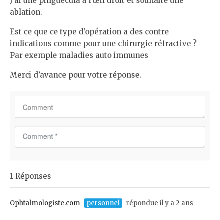
J’ai une pinguecula à l’œil droit et souhaite une
ablation.
Est ce que ce type d’opération a des contre
indications comme pour une chirurgie réfractive ?
Par exemple maladies auto immunes
Merci d’avance pour votre réponse.
C
o
m
m
1 Réponses
e
n
t
Ophtalmologiste.com
personnel
répondue il y a 2 ans
*