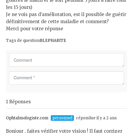
gouttes le matin et le soir pendant 3 jours a faire tous
les 15 jours)
Je ne vois pas d’amélioration, est il possible de guérir
définitivement de cette maladie et comment?
Merci pour votre réponse
Tags de question
BLEPHARITE
C
o
m
m
1 Réponses
e
n
t
Ophtalmologiste.com
personnel
répondue il y a 2 ans
*
Bonjour , faites vérifier votre vision ! Il faut corriger