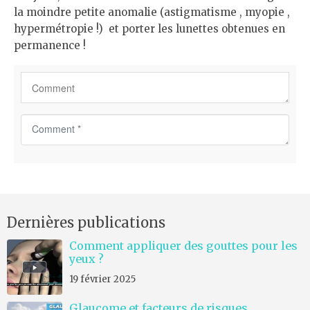
la moindre petite anomalie (astigmatisme , myopie ,
hypermétropie !) et porter les lunettes obtenues en
permanence !
C
o
m
m
e
n
Dernières publications
t
*
Comment appliquer des gouttes pour les
yeux ?
19 février 2025
Glaucome et facteurs de risques