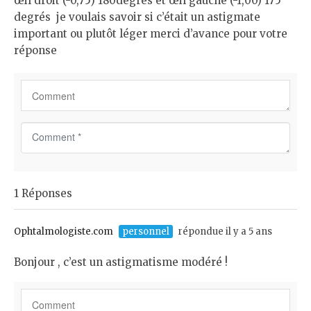
œil droit (-0,75) 180degrés et œil gauche (-1,00) 175
degrés je voulais savoir si c’était un astigmate
important ou plutôt léger merci d’avance pour votre
réponse
C
o
m
m
1 Réponses
e
n
t
Ophtalmologiste.com
personnel
répondue il y a 5 ans
*
Bonjour , c’est un astigmatisme modéré !