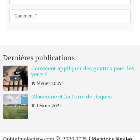
C
o
m
m
e
n
Dernières publications
t
*
Comment appliquer des gouttes pour les
yeux ?
19 février 2025
Glaucome et facteurs de risques
10 février 2025
Ophtalmologiste.com © 2020-2025 |
Mentions légales
|